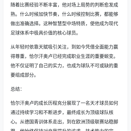
随着比赛经验不断丰富，他对场上局势的判断愈发成
熟。什么时候加快节奏，什么时候控制比赛，都能够
做出准确选择。这种智慧型中场特质，使他成为现代
足球体系中极具价值的核心球员。
从年轻时依靠天赋吸引关注，到如今凭借全面能力赢
得尊重，恰尔汗奥卢已经完成职业生涯的重要蜕变。
他不仅证明了自己的实力，也成为球队不可或缺的重
要组成部分。
总结：
恰尔汗奥卢的成长历程充分展现了一名天才球员如何
通过持续学习和不断进步，最终成长为顶级球队核
心。从德国青训体系走出，到在欧洲顶级联赛站稳脚