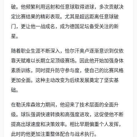
破。他频繁利用远射和任意球取得进球，多次贡献决
定比赛结果的精彩表现。尤其是超远距离任意球破
门，更让他一战成名，成为德国足坛备受关注的新
星。
随着职业生涯不断深入，恰尔汗奥卢逐渐意识到仅依
靠天赋难以长期立足顶级赛场。因此他开始加强身体
素质训练，同时提升防守参与度，使自己的比赛风格
更加全面。这种主动改变为后续发展奠定了坚实基
础。
在勒沃库森效力期间，他迎来了技术层面的全面升
级。球队强调快速转换和高强度进攻，这促使他不断
提高出球速度和决策效率。相比早期偏重个人发挥，
此时的他更加注重整体配合与战术执行。