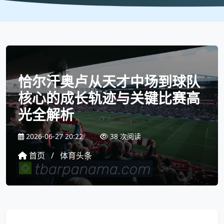
恰尔汗奥卢从天才中场到球队
核心的成长轨迹与关键比赛高
光全解析
2026-06-27 20:22
38 次阅读
首页
/
体育头条