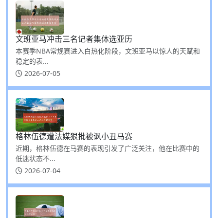
文班亚马冲击三名记者集体选亚历
本赛季NBA常规赛进入白热化阶段，文班亚马以惊人的天赋和
稳定的表...
2026-07-05
格林伍德遭法媒狠批被讽小丑马赛
近期，格林伍德在马赛的表现引发了广泛关注，他在比赛中的
低迷状态不...
2026-07-04