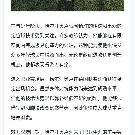
在青少年阶段，恰尔汗奥卢就因精准的传球和出众的
定位球技术受到关注。许多教练认为，他能够在有限
空间内完成极具创造力的处理，这种能力使他很快从
众多年轻球员中脱颖而出。无论是组织进攻还是创造
机会，他都表现得游刃有余。
进入职业赛场后，恰尔汗奥卢在德国联赛逐渐获得稳
定出场机会。虽然身体对抗能力尚未达到成熟水平，
但他的技术优势足以弥补经验不足的问题。他能够凭
借视野和脚法改变比赛节奏，因此很快成为球队重点
培养对象。
效力汉堡时期，恰尔汗奥卢迎来了职业生涯的重要突