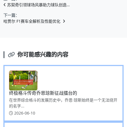
苏契奇引领球场风暴助力球队创造…
下一篇：
哈贾尔 F1赛车全解析及性能优化
你可能感兴趣的内容
终极格斗传奇乔恩琼斯征战擂台的
在世界综合格斗的发展历史中，乔恩·琼斯始终是一个无法绕开
的名字...
2026-06-10