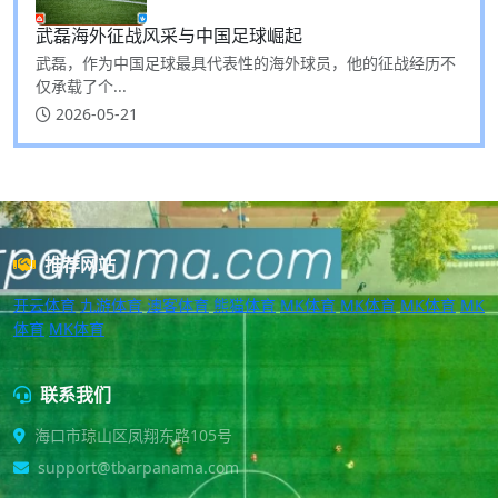
武磊海外征战风采与中国足球崛起
武磊，作为中国足球最具代表性的海外球员，他的征战经历不
仅承载了个...
2026-05-21
推荐网站
开云体育
九游体育
澳客体育
熊猫体育
MK体育
MK体育
MK体育
MK
体育
MK体育
联系我们
海口市琼山区凤翔东路105号
support@tbarpanama.com