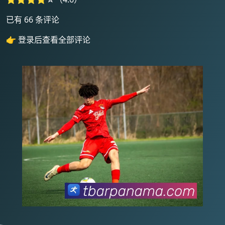
已有 66 条评论
👉 登录后查看全部评论