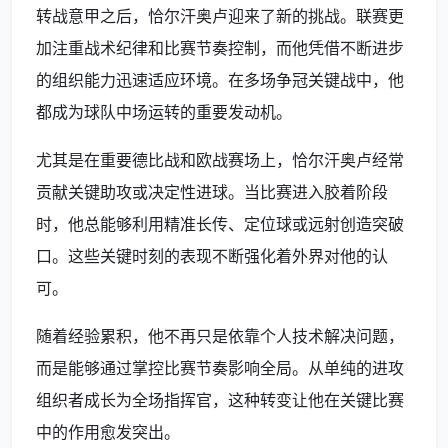
转战意甲之后，恰尔汗奥卢迎来了新的挑战。联赛更
加注重战术纪律和比赛节奏控制，而他凭借不断进步
的组织能力迅速适应环境。在多场争冠关键战中，他
都成为球队中场运转的重要发动机。
尤其是在重要德比战和欧战赛场上，恰尔汗奥卢经常
贡献关键助攻或决定性进球。当比赛进入胶着阶段
时，他总能够利用精准长传、定位球或远射创造突破
口。这些关键时刻的表现不断强化着外界对他的认
可。
随着经验累积，他不再只是依靠个人技术解决问题，
而是能够通过掌控比赛节奏影响全局。从单纯的进攻
组织者成长为全场指挥官，这种转变让他在关键比赛
中的作用愈发突出。